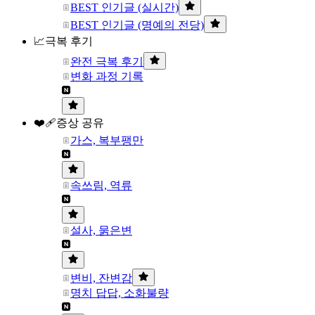
BEST 인기글 (실시간)
BEST 인기글 (명예의 전당)
📈극복 후기
완전 극복 후기
변화 과정 기록
❤️‍🩹증상 공유
가스, 복부팽만
속쓰림, 역류
설사, 묽은변
변비, 잔변감
명치 답답, 소화불량