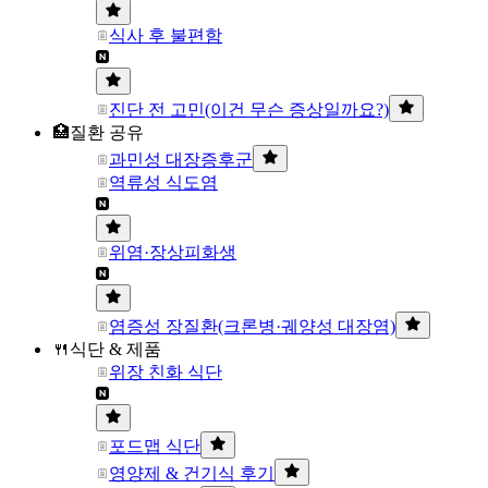
식사 후 불편함
진단 전 고민(이건 무슨 증상일까요?)
🏥질환 공유
과민성 대장증후군
역류성 식도염
위염·장상피화생
염증성 장질환(크론병·궤양성 대장염)
🍴식단 & 제품
위장 친화 식단
포드맵 식단
영양제 & 건기식 후기