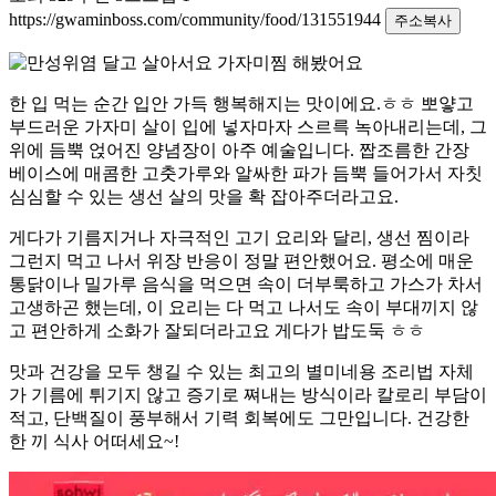
https://gwaminboss.com/community/food/131551944
주소복사
한 입 먹는 순간 입안 가득 행복해지는 맛이에요.ㅎㅎ 뽀얗고
부드러운 가자미 살이 입에 넣자마자 스르륵 녹아내리는데, 그
위에 듬뿍 얹어진 양념장이 아주 예술입니다. 짭조름한 간장
베이스에 매콤한 고춧가루와 알싸한 파가 듬뿍 들어가서 자칫
심심할 수 있는 생선 살의 맛을 확 잡아주더라고요.
게다가 기름지거나 자극적인 고기 요리와 달리, 생선 찜이라
그런지 먹고 나서 위장 반응이 정말 편안했어요. 평소에 매운
통닭이나 밀가루 음식을 먹으면 속이 더부룩하고 가스가 차서
고생하곤 했는데, 이 요리는 다 먹고 나서도 속이 부대끼지 않
고 편안하게 소화가 잘되더라고요 게다가 밥도둑 ㅎㅎ
맛과 건강을 모두 챙길 수 있는 최고의 별미네용 조리법 자체
가 기름에 튀기지 않고 증기로 쪄내는 방식이라 칼로리 부담이
적고, 단백질이 풍부해서 기력 회복에도 그만입니다. 건강한
한 끼 식사 어떠세요~!