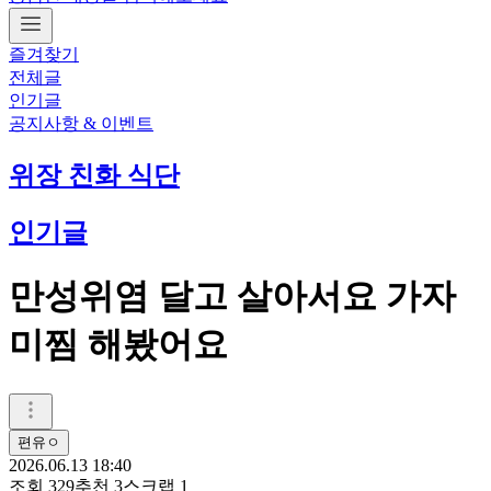
즐겨찾기
전체글
인기글
공지사항 & 이벤트
위장 친화 식단
인기글
만성위염 달고 살아서요 가자
미찜 해봤어요
편유ㅇ
2026.06.13 18:40
조회
329
추천
3
스크랩
1