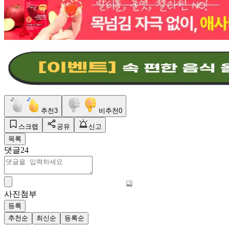
추천
3
비추천
0
스크랩
공유
신고
목록
댓글
24
사진첨부
등록
추천순
최신순
등록순