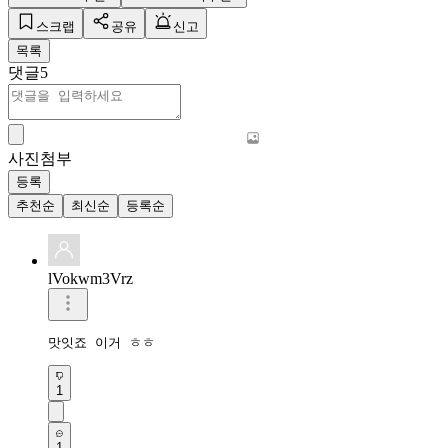
스크랩
공유
신고
목록
댓글
5
사진첨부
등록
추천순
최신순
등록순
lVokwm3Vrz
맛잇죠 이거 ㅎㅎ
1
1