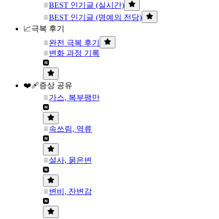
BEST 인기글 (실시간)
BEST 인기글 (명예의 전당)
📈극복 후기
완전 극복 후기
변화 과정 기록
❤️‍🩹증상 공유
가스, 복부팽만
속쓰림, 역류
설사, 묽은변
변비, 잔변감