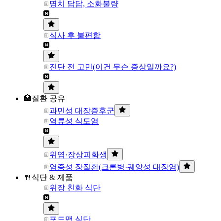
명치 답답, 소화불량
식사 후 불편함
진단 전 고민(이건 무슨 증상일까요?)
🏥질환 공유
과민성 대장증후군
역류성 식도염
위염·장상피화생
염증성 장질환(크론병·궤양성 대장염)
🍴식단 & 제품
위장 친화 식단
포드맵 식단