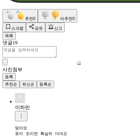
추천
0
비추천
0
스크랩
공유
신고
목록
댓글
19
사진첨부
등록
추천순
최신순
등록순
이하린
맞아요

옷이 조이면 확실히 더뎌요