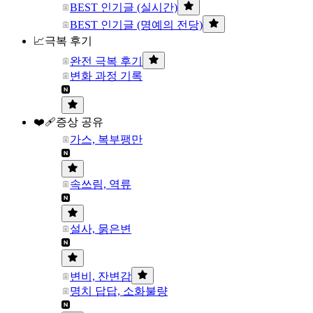
BEST 인기글 (실시간)
BEST 인기글 (명예의 전당)
📈극복 후기
완전 극복 후기
변화 과정 기록
❤️‍🩹증상 공유
가스, 복부팽만
속쓰림, 역류
설사, 묽은변
변비, 잔변감
명치 답답, 소화불량