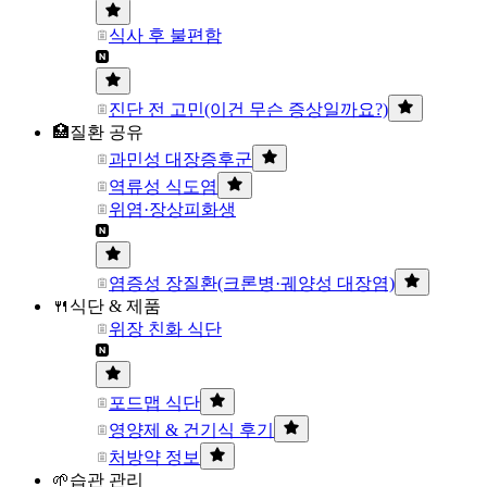
식사 후 불편함
진단 전 고민(이건 무슨 증상일까요?)
🏥질환 공유
과민성 대장증후군
역류성 식도염
위염·장상피화생
염증성 장질환(크론병·궤양성 대장염)
🍴식단 & 제품
위장 친화 식단
포드맵 식단
영양제 & 건기식 후기
처방약 정보
🌱습관 관리