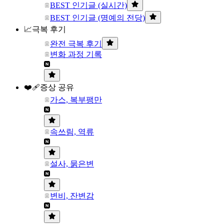
BEST 인기글 (실시간)
BEST 인기글 (명예의 전당)
📈극복 후기
완전 극복 후기
변화 과정 기록
❤️‍🩹증상 공유
가스, 복부팽만
속쓰림, 역류
설사, 묽은변
변비, 잔변감