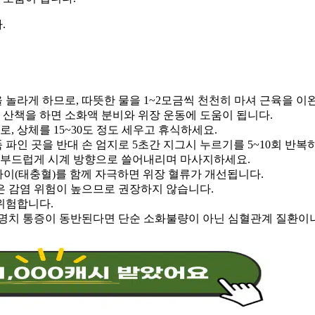
다
.
을 놀라게 하므로
,
따뜻한 물을
1~2
모금씩 천천히 마셔 근육을 
 산책을 하면 소화액 분비와 위장 운동에 도움이 됩니다
.
므로
,
상체를
15~30
도 정도 세우고 휴식하세요
.
 파인 곳을 반대 손 엄지로
5
초간 지그시 누르기를
5~10
회 반복
 부드럽게 시계 방향으로 쓸어내리며 마사지하세요
.
사이
(
태충혈
)
를 함께 자극하면 위장 혈류가 개선됩니다
.
것은 감염 위험이 높으므로 권장하지 않습니다
.
 위험합니다
.
명치 통증이 동반된다면 단순 소화불량이 아닌 심혈관계 질환이나