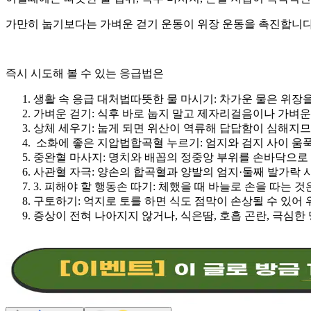
가만히 눕기보다는 가벼운 걷기 운동이 위장 운동을 촉진합니
즉시 시도해 볼 수 있는 응급법은
생활 속 응급 대처법따뜻한 물 마시기
:
차가운 물은 위장
가벼운 걷기
:
식후 바로 눕지 말고 제자리걸음이나 가벼운
상체 세우기
:
눕게 되면 위산이 역류해 답답함이 심해지
소화에 좋은 지압법합곡혈 누르기
:
엄지와 검지 사이 움푹
중완혈 마사지
:
명치와 배꼽의 정중앙 부위를 손바닥으로
사관혈 자극
:
양손의 합곡혈과 양발의 엄지
·
둘째 발가락 
3.
피해야 할 행동손 따기
:
체했을 때 바늘로 손을 따는 
구토하기
:
억지로 토를 하면 식도 점막이 손상될 수 있어
증상이 전혀 나아지지 않거나
,
식은땀
,
호흡 곤란
,
극심한 