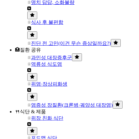
명치 답답, 소화불량
식사 후 불편함
진단 전 고민(이건 무슨 증상일까요?)
🏥질환 공유
과민성 대장증후군
역류성 식도염
위염·장상피화생
염증성 장질환(크론병·궤양성 대장염)
🍴식단 & 제품
위장 친화 식단
포드맵 식단