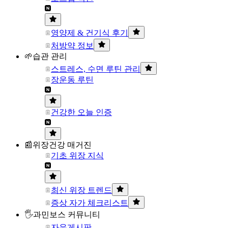
영양제 & 건기식 후기
처방약 정보
🌱습관 관리
스트레스, 수면 루틴 관리
장운동 루틴
건강한 오늘 인증
📰위장건강 매거진
기초 위장 지식
최신 위장 트렌드
증상 자가 체크리스트
🖐과민보스 커뮤니티
자유게시판