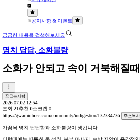
공지사항 & 이벤트
궁금한 내용을 검색해보세요
명치 답답, 소화불량
소화가 안되고 속이 거북해질때
꿈굽는사람
2026.07.02 12:54
조회
21
추천
0
스크랩
0
https://gwaminboss.com/community/indigestion/132334736
주소복사
가끔씩 명치 답답함과 소화불량이 생깁니다
이럴때에는 따뜻한 물 섭취
,
복부 마사지
,
손발 지압이 즉각적인