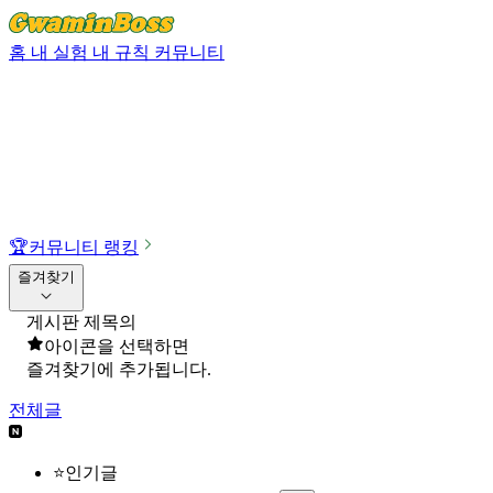
홈
내 실험
내 규칙
커뮤니티
🏆
커뮤니티 랭킹
즐겨찾기
게시판 제목의
아이콘을 선택하면
즐겨찾기에 추가됩니다.
전체글
⭐인기글